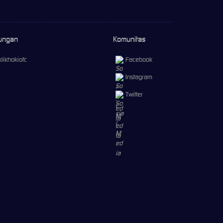
ungan
Komunitas
klikhokiofc
Facebook
Instagram
Twitter