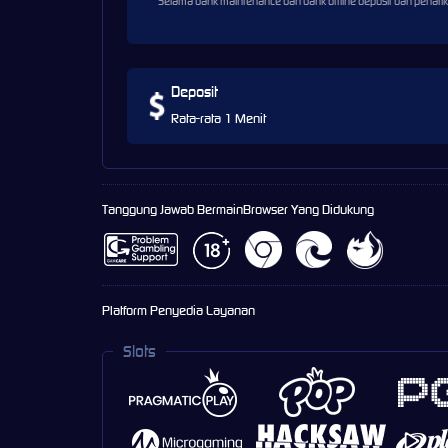
* Selama bank maintenance dan bank offline deposit dan penarik
Deposit
Rata-rata 1 Menit
Tanggung Jawab Bermain
Browser Yang Didukung
Platform Penyedia Layanan
Slots