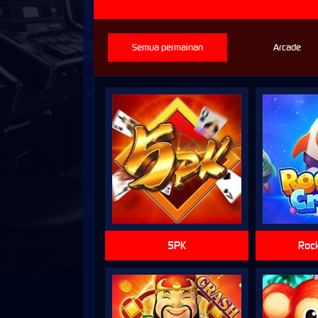
Semua permainan
Arcade
5PK
Rock