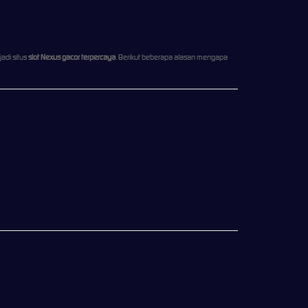
di situs
slot Nexus gacor terpercaya
. Berikut beberapa alasan mengapa