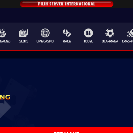
 GAMES
SLOTS
LIVE CASINO
RACE
TOGEL
OLAHRAGA
CRASH