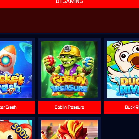
BTGAMING
et Crash
Goblin Treasure
Duck R