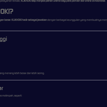
 pelayanan terbaik,
KLIKHOKI siap menjadi pilihan utama bagi para pemain slot online di Indonesia
.
HOKI?
gan besar
.
KLIKHOKI hadir sebagai jawaban
dengan berbagai keunggulan yang membuatnya menja
ggi
uang menang lebih besar dan lebih sering.
ar
us melimpah, seperti: