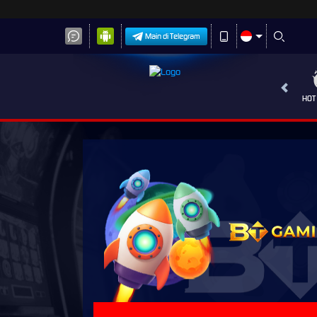
Main di Telegram
HOT