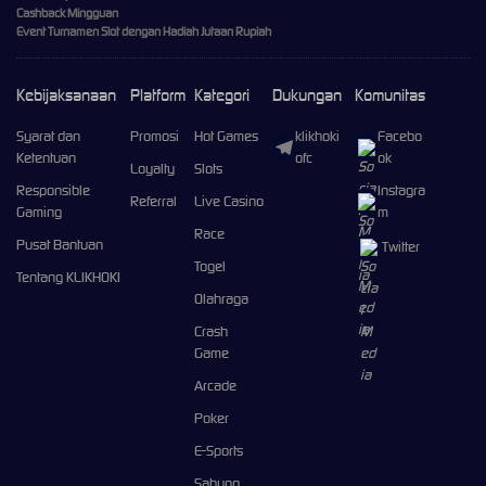
Cashback Mingguan
Event Turnamen Slot dengan Hadiah Jutaan Rupiah
Kebijaksanaan
Platform
Kategori
Dukungan
Komunitas
Syarat dan
Promosi
Hot Games
klikhoki
Facebo
Ketentuan
ofc
ok
Loyalty
Slots
Responsible
Instagra
Referral
Live Casino
Gaming
m
Race
Pusat Bantuan
Twitter
Togel
Tentang KLIKHOKI
Olahraga
Crash
Game
Arcade
Poker
E-Sports
Sabung