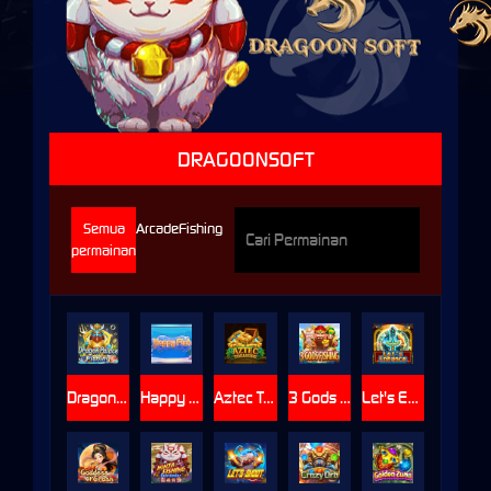
DRAGOONSOFT
Semua
Arcade
Fishing
permainan
Dragon Palace Fishing
Happy Fish
Aztec Treasure
3 Gods Fishing
Let's Enhance