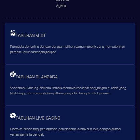
Ayam
TARUHAN SLOT
Penyedia slot online dengan beragam pilihan game menarik yang memudahkan
pemain untuk mencapai jackpot
TARUHAN OLAHRAGA
Sportsbook Gaming Platform Terbaik menawarkan lebih banyak game, odds yang
lebih tinggi, dan menyediakan pilihan yang lebih banyak untuk pemain.
TARUHAN LIVE KASINO
Platform Pilihan bagi perusahaan-perusahaan terbaik di dunia, dengan pilihan
variasi game terbanyak