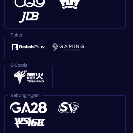
Poker
E-Sports
Sabung Ayam