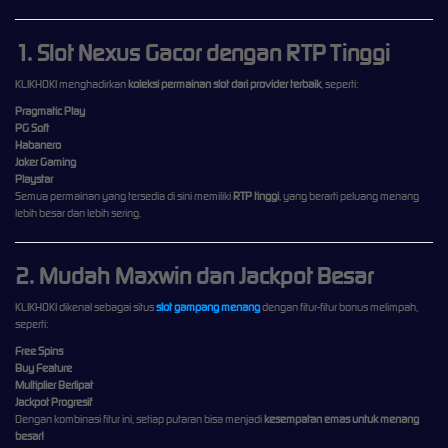
1. Slot Nexus Gacor dengan RTP Tinggi
KLIKHOKI menghadirkan
koleksi permainan slot dari provider terbaik
, seperti:
Pragmatic Play
PG Soft
Habanero
Joker Gaming
Playstar
Semua permainan yang tersedia di sini memiliki
RTP tinggi
, yang berarti peluang menang
lebih besar dan lebih sering.
2. Mudah Maxwin dan Jackpot Besar
KLIKHOKI dikenal sebagai situs
slot gampang menang
dengan fitur-fitur bonus melimpah,
seperti:
Free Spins
Buy Feature
Multiplier Berlipat
Jackpot Progresif
Dengan kombinasi fitur ini, setiap putaran bisa menjadi
kesempatan emas untuk menang
besar!