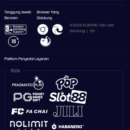
Tanggung Jawab
Browser Yang
Bermain
Didukung
©2026 KLIKHOKI. Hak cipta
dilindungi | 18+
Platform Penyedia Layanan
Slots