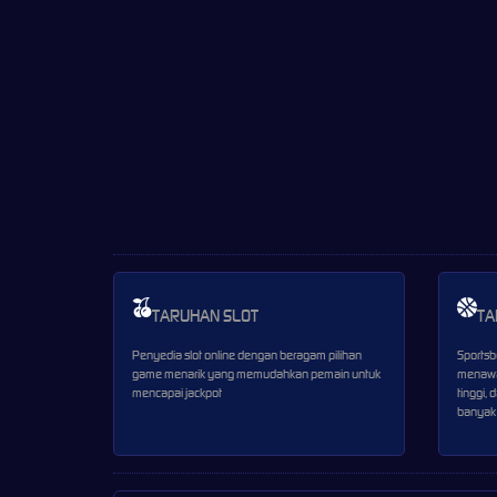
TARUHAN SLOT
TA
Penyedia slot online dengan beragam pilihan
Sportsb
game menarik yang memudahkan pemain untuk
menawar
mencapai jackpot
tinggi,
banyak 