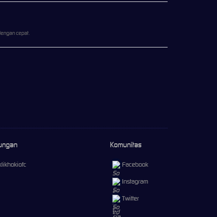
engan cepat.
ungan
Komunitas
klikhokiofc
Facebook
Instagram
Twitter