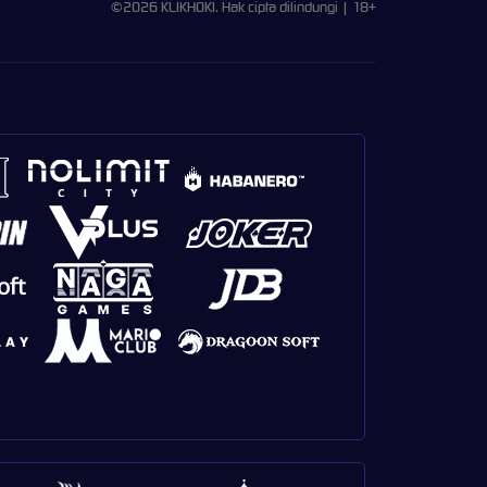
©2026 KLIKHOKI. Hak cipta dilindungi | 18+