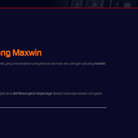
pang Maxwin
baik yang menawarkan pengalaman bermain seru dengan peluang
maxwin
di situs
slot Nexus gacor terpercaya
. Berikut beberapa alasan mengapa