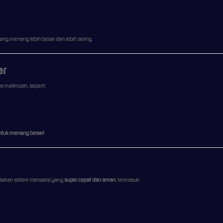
uang menang lebih besar dan lebih sering.
ar
us melimpah, seperti:
tuk menang besar!
akan sistem transaksi yang
super cepat dan aman
, termasuk: