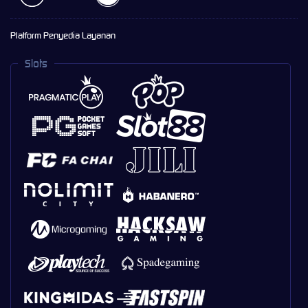
Platform Penyedia Layanan
Slots