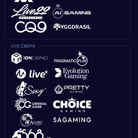
Live Casino