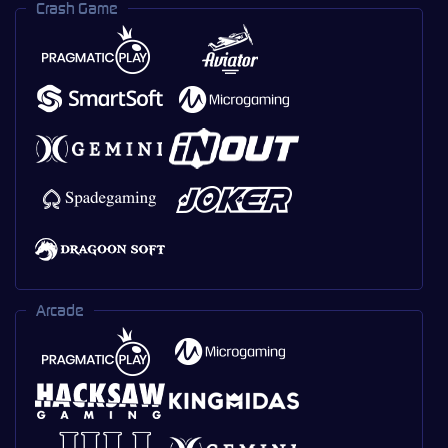
Crash Game
Arcade