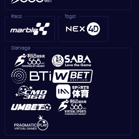
Race
Togel
Olahraga